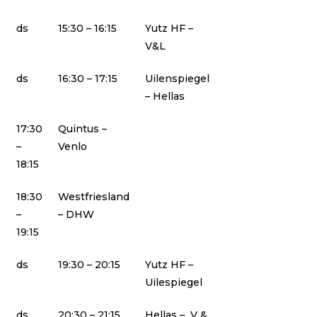
,
ds
15:30 – 16:15
Yutz HF –
V&L
ds
16:30 – 17:15
Uilenspiegel
– Hellas
17:30
Quintus –
–
Venlo
18:15
18:30
Westfriesland
–
– DHW
19:15
ds
19:30 – 20:15
Yutz HF –
Uilespiegel
ds
20:30 – 21:15
Hellas – V &