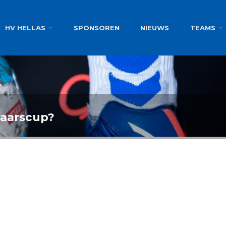
g
HV HELLAS
SPONSOREN
NIEUWS
TEAMS
vaarscup?