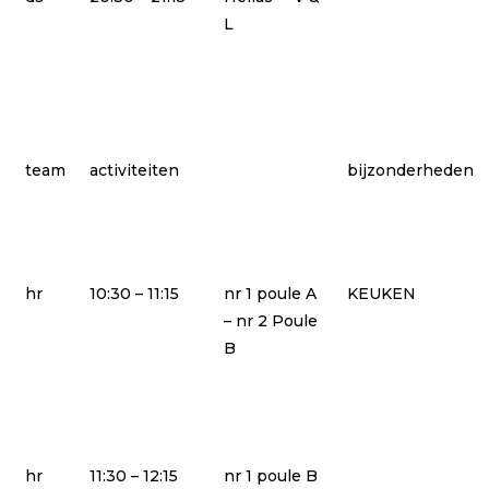
L
team
activiteiten
bijzonderheden
hr
10:30 – 11:15
nr 1 poule A
KEUKEN
– nr 2 Poule
B
,
hr
11:30 – 12:15
nr 1 poule B