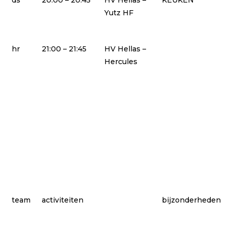
ds
20:00 – 20:45
HV Hellas –
KEUKEN
Yutz HF
hr
21:00 – 21:45
HV Hellas –
Hercules
team
activiteiten
bijzonderheden