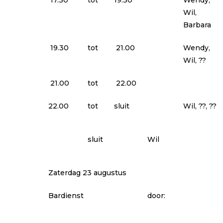
17.30
tot
19.30
Wendy,
Wil,
Barbara
19.30
tot
21.00
Wendy,
Wil, ??
21.00
tot
22.00
22.00
tot
sluit
Wil, ??, ??
sluit
Wil
Zaterdag 23 augustus
Bardienst
door: