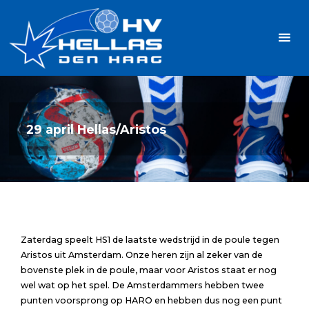
Ga
Handbalvereniging
naar
Hellas
de
TOPSPORT
| PLEZIER |
inhoud
SAMEN |
AMBITIE
29 april Hellas/Aristos
Zaterdag speelt HS1 de laatste wedstrijd in de poule tegen
Aristos uit Amsterdam. Onze heren zijn al zeker van de
bovenste plek in de poule, maar voor Aristos staat er nog
wel wat op het spel. De Amsterdammers hebben twee
punten voorsprong op HARO en hebben dus nog een punt