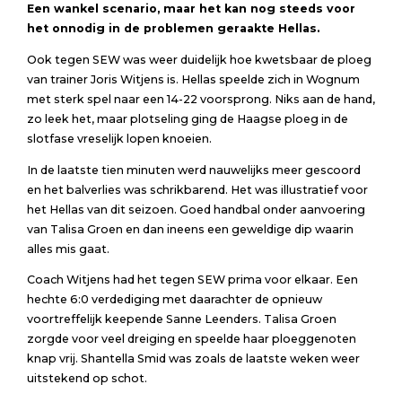
Een wankel scenario, maar het kan nog steeds voor
het onnodig in de problemen geraakte Hellas.
Ook tegen SEW was weer duidelijk hoe kwetsbaar de ploeg
van trainer Joris Witjens is. Hellas speelde zich in Wognum
met sterk spel naar een 14-22 voorsprong. Niks aan de hand,
zo leek het, maar plotseling ging de Haagse ploeg in de
slotfase vreselijk lopen knoeien.
In de laatste tien minuten werd nauwelijks meer gescoord
en het balverlies was schrikbarend. Het was illustratief voor
het Hellas van dit seizoen. Goed handbal onder aanvoering
van Talisa Groen en dan ineens een geweldige dip waarin
alles mis gaat.
Coach Witjens had het tegen SEW prima voor elkaar. Een
hechte 6:0 verdediging met daarachter de opnieuw
voortreffelijk keepende Sanne Leenders. Talisa Groen
zorgde voor veel dreiging en speelde haar ploeggenoten
knap vrij. Shantella Smid was zoals de laatste weken weer
uitstekend op schot.