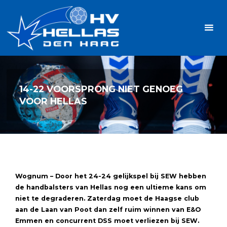
Ga
Handbalvereniging
naar
Hellas
de
TOPSPORT
| PLEZIER |
inhoud
SAMEN |
AMBITIE
14-22 VOORSPRONG NIET GENOEG
VOOR HELLAS
Wognum – Door het 24-24 gelijkspel bij SEW hebben
de handbalsters van Hellas nog een ultieme kans om
niet te degraderen. Zaterdag moet de Haagse club
aan de Laan van Poot dan zelf ruim winnen van E&O
Emmen en concurrent DSS moet verliezen bij SEW.