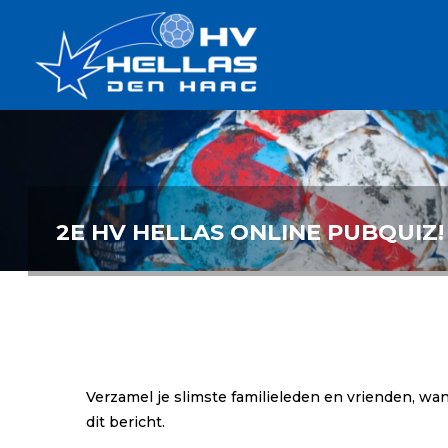
Ga
Handbalverenigin
naar
Hellas
de
TOPSPORT
| PLEZIER |
inhoud
SAMEN |
AMBITIE
2E HV HELLAS ONLINE PUBQUIZ!
Verzamel je slimste familieleden en vrienden, wa
dit bericht.