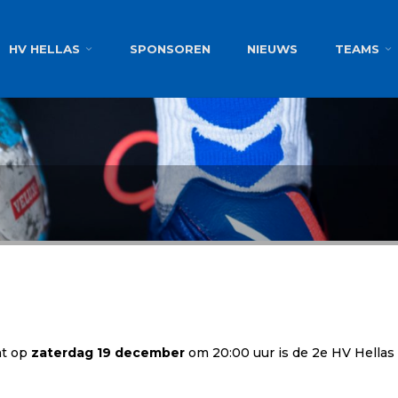
g
HV HELLAS
SPONSOREN
NIEUWS
TEAMS
nt op
zaterdag 19 december
om 20:00 uur is de 2e HV Hellas o