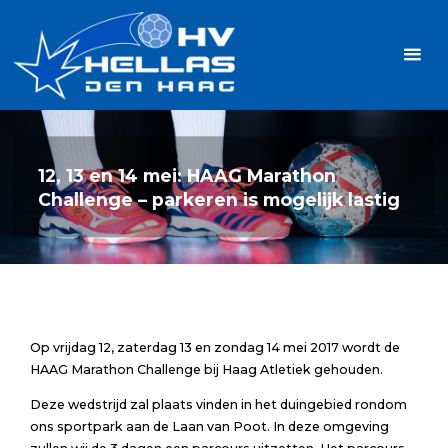
Ga
Handbalvereniging
naar
Hellas
de
TOPSPORT
| PLEZIER |
inhoud
SAMEN |
AMBITIE
12, 13 en 14 mei: HAAG Marathon
Challenge – parkeren is mogelijk lastig
Op vrijdag 12, zaterdag 13 en zondag 14 mei 2017 wordt de
HAAG Marathon Challenge bij Haag Atletiek gehouden.
Deze wedstrijd zal plaats vinden in het duingebied rondom
ons sportpark aan de Laan van Poot. In deze omgeving